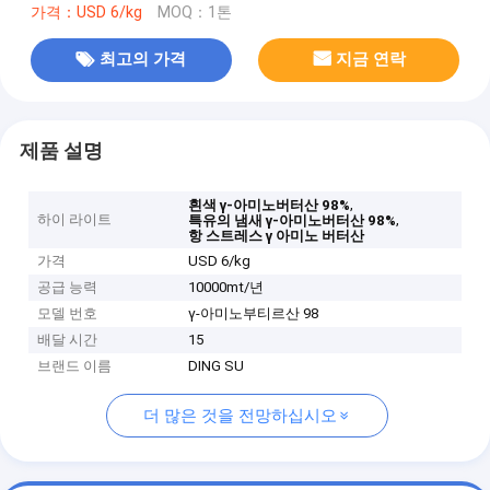
가격：USD 6/kg
MOQ：1톤
최고의 가격
지금 연락
제품 설명
,
흰색 γ-아미노버터산 98%
하이 라이트
,
특유의 냄새 γ-아미노버터산 98%
항 스트레스 γ 아미노 버터산
가격
USD 6/kg
공급 능력
10000mt/년
모델 번호
γ-아미노부티르산 98
배달 시간
15
브랜드 이름
DING SU
더 많은 것을 전망하십시오