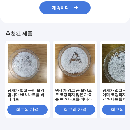
계속하다
추천된 제품
냄새가 없고 구리 모양
냄새가 없고 공 모양으
냄새가 없고 구리
입니다 95% 나트륨 버
로 코팅되지 않은 가축
이며 코팅되지 
티라트
용 80% 나트륨 버티라
91% 나트륨 버
트
가축용
최고의 가격
최고의 가격
최고의 