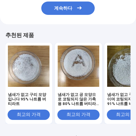
계속하다
추천된 제품
냄새가 없고 구리 모양
냄새가 없고 공 모양으
냄새가 없고 구리
입니다 95% 나트륨 버
로 코팅되지 않은 가축
이며 코팅되지 
티라트
용 80% 나트륨 버티라
91% 나트륨 버
트
가축용
최고의 가격
최고의 가격
최고의 