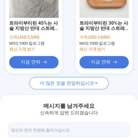
우리 에 관한 것
공장 투어
트라이부티린 45%는 사
트라이부티린 30%는 사
슬 지방산 반대 스트레
슬 지방산 반대 스트레
품질 관리
스 사료 첨가물을 단락
스 사료 첨가물을 단락
가격:
USD 5.5/KG
가격:
USD 5.5/KG
시킵니다
시킵니다
MOQ:
1000 킬로그램
MOQ:
1000 킬로그램
저희와 연락
최신 가격 받기
최신 가격 받기
뉴스
지금 연락
지금 연락
사건
더 많은 것을 전망하십시오
인용 을 요청 하십시오
메시지를 남겨주세요
신속하게 답변 드리겠습니다
소디움부티레이트 파우더
쇼트 체인 지방산 부티르산염