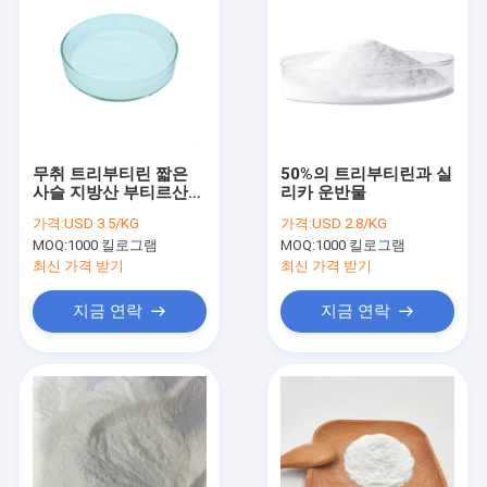
무취 트리부티린 짧은
50%의 트리부티린과 실
사슬 지방산 부티르산
리카 운반물
좋은 유동성
가격:
USD 3.5/KG
가격:
USD 2.8/KG
MOQ:
1000 킬로그램
MOQ:
1000 킬로그램
최신 가격 받기
최신 가격 받기
지금 연락
지금 연락
집
제품
비디오