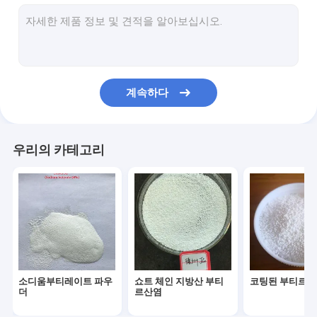
코팅된 부티르산나트륨
미세캡슐화된 소디움부티레이트
부티르산염 SCFA
계속하다
부티르산염 저분자 지방산
짧고 중쇄 지방산
우리의 카테고리
미세캡슐화된 살찐 파우더
Mct 오일 파우더
오메가 3 지방산 파우더
트리부티린
소디움부티레이트 파우
쇼트 체인 지방산 부티
코팅된 부티르
더
르산염