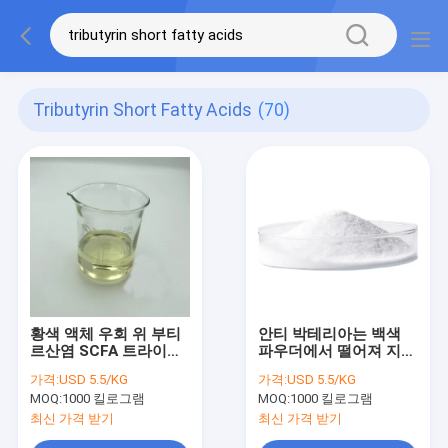
Tributyrin Short Fatty Acids
(70)
황색 액체 우회 위 부티
안티 박테리아는 백색
르산염 SCFA 트라이부
파우더에서 떨어져 지방
티린 짧은 지방산
산 트라이부티린 70%
가격:
USD 5.5/KG
가격:
USD 5.5/KG
반대 스트레스를 단락시
MOQ:
1000 킬로그램
MOQ:
1000 킬로그램
킵니다
최신 가격 받기
최신 가격 받기