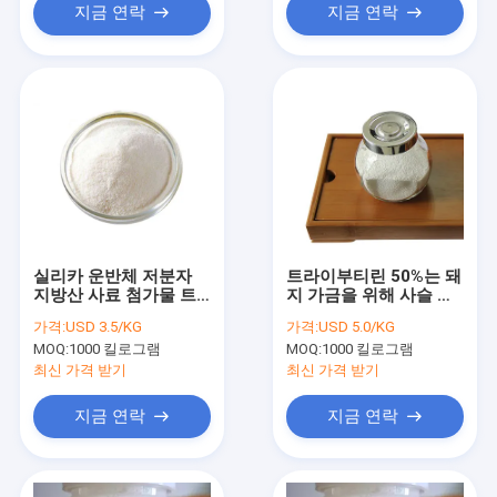
지금 연락
지금 연락
실리카 운반체 저분자
트라이부티린 50%는 돼
지방산 사료 첨가물 트
지 가금을 위해 사슬 지
라이부티린 60% 최저치
방산 부티르산염
가격:
USD 3.5/KG
가격:
USD 5.0/KG
C15H26O6을 단락시킵
MOQ:
1000 킬로그램
MOQ:
1000 킬로그램
니다
최신 가격 받기
최신 가격 받기
지금 연락
지금 연락